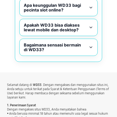
Apa keunggulan WD33 bagi
pecinta slot online?
Apakah WD33 bisa diakses
lewat mobile dan desktop?
Bagaimana sensasi bermain
di WD33?
Selamat datang di
WD33
. Dengan mengakses dan menggunakan situs ini,
Anda setuju untuk terikat pada Syarat & Ketentuan Penggunaan (Terms of
Use) berikut. Harap membaca dengan seksama sebelum menggunakan
layanan kami.
1. Penerimaan Syarat
Dengan mengakses situs WD33, Anda menyatakan bahwa:
• Anda berusia minimal 18 tahun atau memenuhi usia legal sesuai hukum