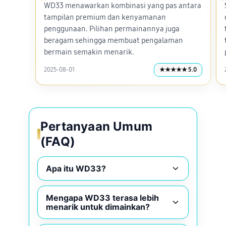
WD33 menawarkan kombinasi yang pas antara
tampilan premium dan kenyamanan
penggunaan. Pilihan permainannya juga
beragam sehingga membuat pengalaman
bermain semakin menarik.
2025-08-01
★★★★★ 5.0
Pertanyaan Umum
(FAQ)
Apa itu WD33?
Mengapa WD33 terasa lebih
menarik untuk dimainkan?