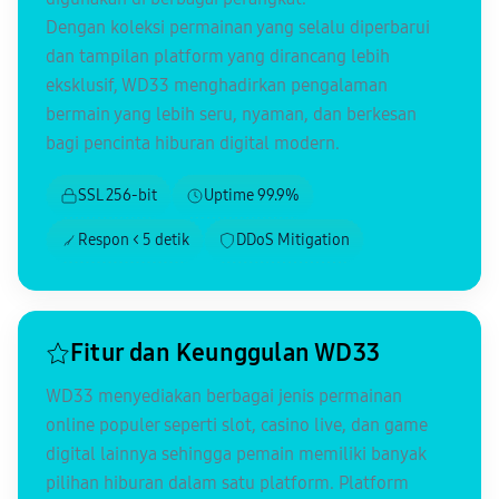
Dengan koleksi permainan yang selalu diperbarui
dan tampilan platform yang dirancang lebih
eksklusif, WD33 menghadirkan pengalaman
bermain yang lebih seru, nyaman, dan berkesan
bagi pencinta hiburan digital modern.
SSL 256-bit
Uptime 99.9%
Respon < 5 detik
DDoS Mitigation
Fitur dan Keunggulan WD33
WD33 menyediakan berbagai jenis permainan
online populer seperti slot, casino live, dan game
digital lainnya sehingga pemain memiliki banyak
pilihan hiburan dalam satu platform. Platform