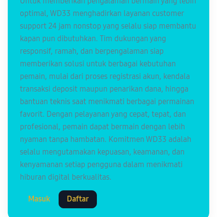
Untuk memberikan pengalaman bermain yang lebih
optimal, WD33 menghadirkan layanan customer
support 24 jam nonstop yang selalu siap membantu
kapan pun dibutuhkan. Tim dukungan yang
responsif, ramah, dan berpengalaman siap
memberikan solusi untuk berbagai kebutuhan
pemain, mulai dari proses registrasi akun, kendala
transaksi deposit maupun penarikan dana, hingga
bantuan teknis saat menikmati berbagai permainan
favorit. Dengan pelayanan yang cepat, tepat, dan
profesional, pemain dapat bermain dengan lebih
nyaman tanpa hambatan. Komitmen WD33 adalah
selalu mengutamakan kepuasan, keamanan, dan
kenyamanan setiap pengguna dalam menikmati
hiburan digital berkualitas.
Masuk
Daftar